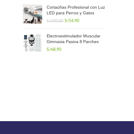
original
actual
Cortaúñas Profesional con Luz
era:
es:
LED para Perros y Gatos
S/1,300.00.
S/1,000.00.
El
El
S/
54.90
S/
100.00
precio
precio
original
actual
Electroestimulador Muscular
era:
es:
Gimnasia Pasiva 8 Parches
S/100.00.
S/54.90.
S/
68.90