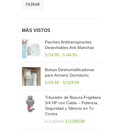
FILTRAR
Precio
Precio
mínimo
máximo
MÁS VISTOS
Parches Antitranspirantes
Desechables Anti Manchas
Rango
S/
14.90
-
S/
44.90
de
precios:
Bolsas Deshumidificadoras
desde
para Armario Dormitorio
S/14.90
hasta
Rango
S/
29.90
-
S/
129.90
S/44.90
de
precios:
Triturador de Basura Frigidaire
desde
3/4 HP con Cable – Potencia,
S/29.90
Seguridad y Silencio en Tu
hasta
Cocina
S/129.90
El
El
S/
1,000.00
S/
1,300.00
precio
precio