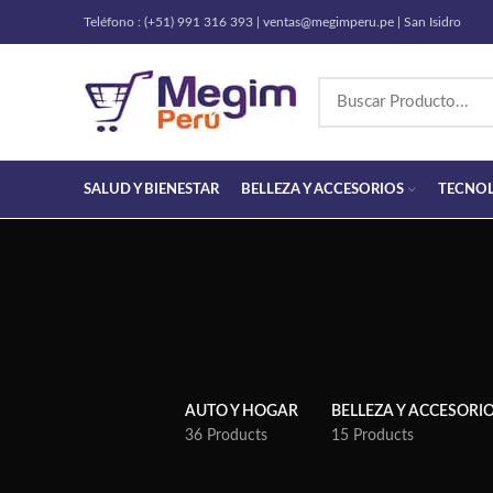
Teléfono : (+51) 991 316 393 | ventas@megimperu.pe | San Isidro
SALUD Y BIENESTAR
BELLEZA Y ACCESORIOS
TECNO
AUTO Y HOGAR
BELLEZA Y ACCESORI
36 Products
15 Products