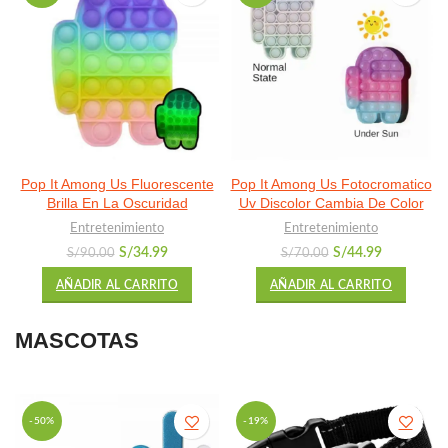
Pop It Among Us Fluorescente
Pop It Among Us Fotocromatico
Brilla En La Oscuridad
Uv Discolor Cambia De Color
Entretenimiento
Entretenimiento
El
El
El
El
S/
34.99
S/
44.99
S/
90.00
S/
70.00
precio
precio
precio
precio
AÑADIR AL CARRITO
AÑADIR AL CARRITO
original
actual
original
actual
era:
es:
era:
es:
S/90.00.
S/34.99.
S/70.00.
S/44.99.
MASCOTAS
-50%
-19%