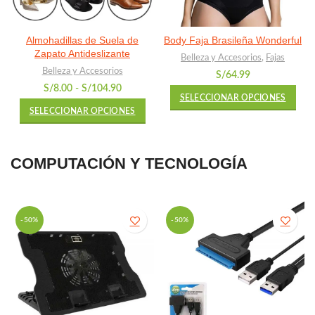
Almohadillas de Suela de
Body Faja Brasileña Wonderful
Zapato Antideslizante
Belleza y Accesorios
,
Fajas
Belleza y Accesorios
S/
64.99
Rango
S/
8.00
-
S/
104.90
SELECCIONAR OPCIONES
de
SELECCIONAR OPCIONES
precios:
desde
S/8.00
hasta
COMPUTACIÓN Y TECNOLOGÍA
S/104.90
-50%
-50%