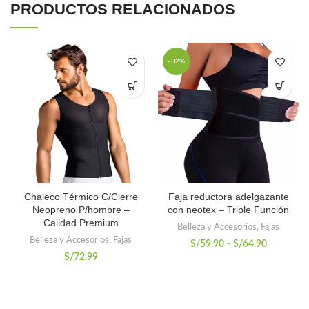
PRODUCTOS RELACIONADOS
-32%
Chaleco Térmico C/Cierre
Faja reductora adelgazante
Neopreno P/hombre –
con neotex – Triple Función
Calidad Premium
Belleza y Accesorios
,
Fajas
Belleza y Accesorios
,
Fajas
Rango
S/
59.90
-
S/
64.90
de
S/
72.99
precios:
desde
S/59.90
hasta