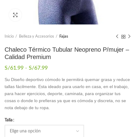
Click to enlarge
Inicio
Belleza y Accesorios
Fajas
Chaleco Térmico Tubular Neopreno P/mujer –
Calidad Premium
Rango
S/
61.99
-
S/
67.99
de
Su Diseño deportivo cómodo le permitirá quemar grasa y reduce
precios:
tallas fácilmente. Esta ideado para usarlo en casa, en el trabajo,
desde
S/61.99
para hacer ejercicios, deporte, caminata, para organizar tus
hasta
cosas o donde lo prefieras ya que es cómoda y discreta, no se
S/67.99
nota debajo de tu ropa.
Talla