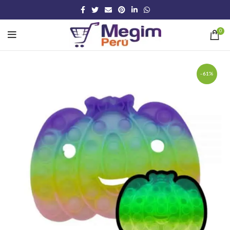
0
-61%