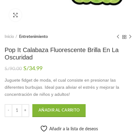
Click to enlarge
Inicio
Entretenimiento
Pop It Calabaza Fluorescente Brilla En La
Oscuridad
El
El
S/
34.99
S/
90.00
precio
precio
Juguete fidget de moda, el cual consiste en presionar las
original
actual
diferentes burbujas. Ideal para aliviar el estrés y mejorar la
era:
es:
S/90.00.
S/34.99.
concentración de niños y adultos!
AÑADIR AL CARRITO
Añadir a la lista de deseos