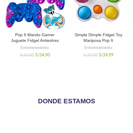
Pop It Mando Gamer
Simple Dimple Fidget Toy
Juguete Fidget Antiestres
Mariposa Pop It
Entretenimiento
Entretenimiento
El
El
El
El
S/
34.90
S/
24.99
S/
90.00
S/
70.00
precio
precio
precio
precio
original
actual
original
actual
era:
es:
era:
es:
S/90.00.
S/34.90.
S/70.00.
S/24.99.
DONDE ESTAMOS