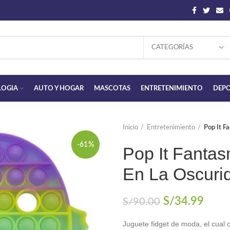
CATEGORÍAS
LOGIA
AUTO Y HOGAR
MASCOTAS
ENTRETENIMIENTO
DEPO
Inicio
Entretenimiento
Pop It F
-61%
Pop It Fantas
En La Oscuri
El
El
S/
34.99
S/
90.00
precio
preci
Juguete fidget de moda, el cual c
original
actua