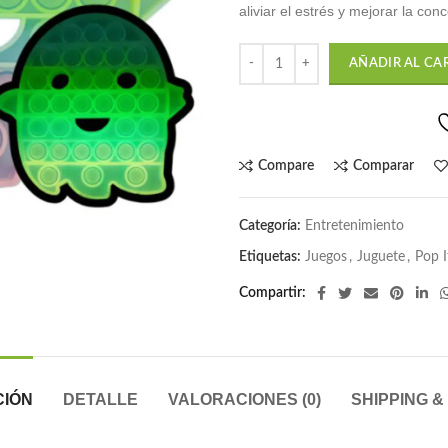
aliviar el estrés y mejorar la con
era:
es:
S/90.00.
S/34
AÑADIR AL CA
Compare
Comparar
Categoría:
Entretenimiento
Etiquetas:
Juegos
,
Juguete
,
Pop I
Compartir
CIÓN
DETALLE
VALORACIONES (0)
SHIPPING &