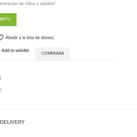
centración de niños y adultos!
.99.
RRITO
Añadir a la lista de deseos
Add to wishlist
COMPARAR
t
 DELIVERY