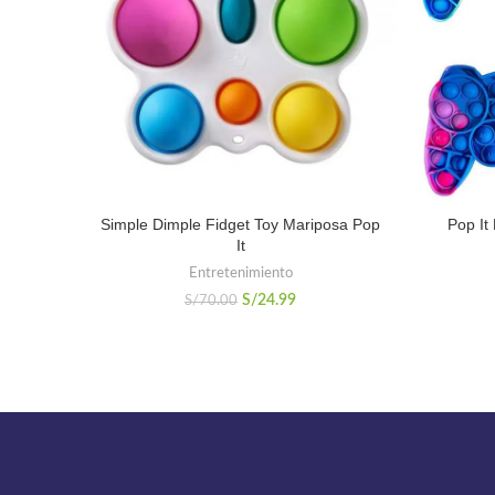
Simple Dimple Fidget Toy Mariposa Pop
Pop It
It
Entretenimiento
El
El
S/
24.99
S/
70.00
precio
precio
original
actual
era:
es:
S/70.00.
S/24.99.