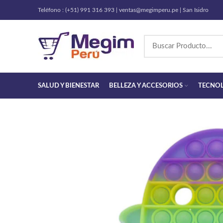
Teléfono : (+51) 991 316 393 | ventas@megimperu.pe | San Isidro
SALUD Y BIENESTAR
BELLEZA Y ACCESORIOS
TECNO