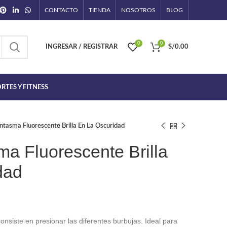
CONTACTO
TIENDA
NOSOTROS
BLOG
0
0
INGRESAR / REGISTRAR
S/
0.00
RTES Y FITNESS
antasma Fluorescente Brilla En La Oscuridad
ma Fluorescente Brilla
dad
o
onsiste en presionar las diferentes burbujas. Ideal para
l