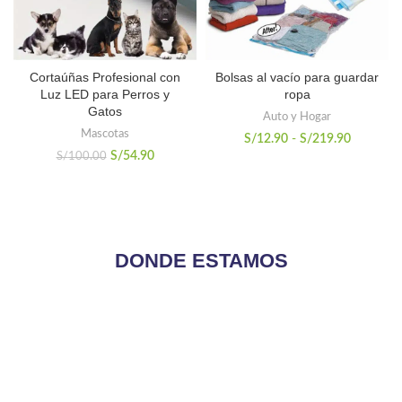
Cortaúñas Profesional con
Bolsas al vacío para guardar
Luz LED para Perros y
ropa
Gatos
Auto y Hogar
Mascotas
Rango
S/
12.90
-
S/
219.90
de
El
El
S/
54.90
S/
100.00
precios:
precio
precio
desde
original
actual
S/12.90
era:
es:
hasta
S/100.00.
S/54.90.
S/219.90
DONDE ESTAMOS