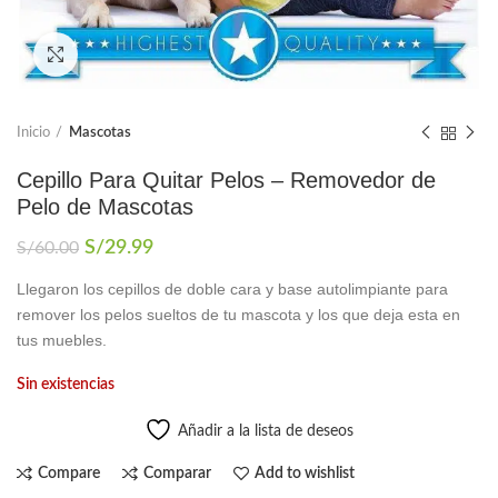
Click to enlarge
Inicio
Mascotas
Cepillo Para Quitar Pelos – Removedor de
Pelo de Mascotas
El
El
S/
29.99
S/
60.00
precio
precio
Llegaron los cepillos de doble cara y base autolimpiante para
original
actual
remover los pelos sueltos de tu mascota y los que deja esta en
era:
es:
S/60.00.
S/29.99.
tus muebles.
Sin existencias
Añadir a la lista de deseos
Compare
Comparar
Add to wishlist