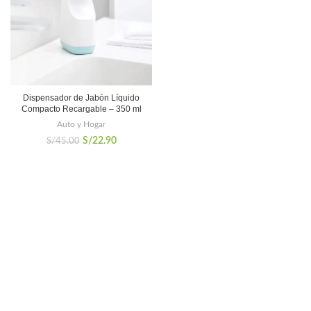
Dispensador de Jabón Líquido
Compacto Recargable – 350 ml
Auto y Hogar
El
El
S/
22.90
S/
45.00
precio
precio
original
actual
era:
es:
S/45.00.
S/22.90.