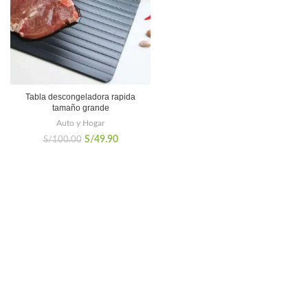
Tabla descongeladora rapida
tamaño grande
Auto y Hogar
El
El
S/
49.90
S/
100.00
precio
precio
original
actual
era:
es:
S/100.00.
S/49.90.