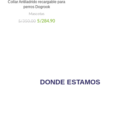
Collar Antiladrido recargable para
perros Dogrook
Mascotas
El
El
S/
284.90
S/
350.00
precio
precio
original
actual
era:
es:
S/350.00.
S/284.90.
DONDE ESTAMOS