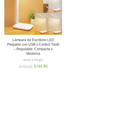
Lámpara de Escritorio LED
Plegable con USB y Control Táctil
– Regulable, Compacta y
Moderna
Auto y Hogar
El
El
S/
44.90
S/
90.00
precio
precio
original
actual
era:
es:
S/90.00.
S/44.90.