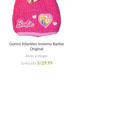
Gorros Infantiles Invierno Barbie
Original
Auto y Hogar
El
El
S/
29.99
S/
45.00
precio
precio
original
actual
era:
es:
S/45.00.
S/29.99.