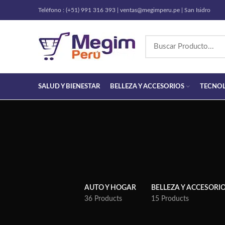
Teléfono : (+51) 991 316 393 | ventas@megimperu.pe | San Isidro
SALUD Y BIENESTAR
BELLEZA Y ACCESORIOS
TECNO
AUTO Y HOGAR
BELLEZA Y ACCESORI
36 Products
15 Products