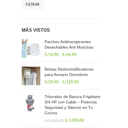
FILTRAR
Precio
Precio
mínimo
máximo
MÁS VISTOS
Parches Antitranspirantes
Desechables Anti Manchas
Rango
S/
14.90
-
S/
44.90
de
precios:
Bolsas Deshumidificadoras
desde
para Armario Dormitorio
S/14.90
hasta
Rango
S/
29.90
-
S/
129.90
S/44.90
de
precios:
Triturador de Basura Frigidaire
desde
3/4 HP con Cable – Potencia,
S/29.90
Seguridad y Silencio en Tu
hasta
Cocina
S/129.90
El
El
S/
1,000.00
S/
1,300.00
precio
precio