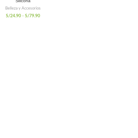
Silicona
Belleza y Accesorios
Rango
S/
24.90
-
S/
79.90
de
precios:
desde
S/24.90
hasta
S/79.90