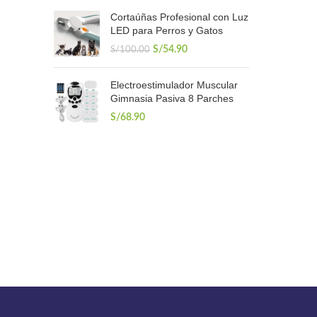
original
actual
Cortaúñas Profesional con Luz
era:
es:
LED para Perros y Gatos
S/1,300.00.
S/1,000.00.
El
El
S/
54.90
S/
100.00
precio
precio
original
actual
Electroestimulador Muscular
era:
es:
Gimnasia Pasiva 8 Parches
S/100.00.
S/54.90.
S/
68.90