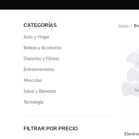
CATEGORÍAS
Inicio
Pr
Auto y Hogar
Belleza y Accesorios
Deportes y Fitness
Entretenimiento
Mascotas
Salud y Bienestar
Tecnologia
FILTRAR POR PRECIO
Electr