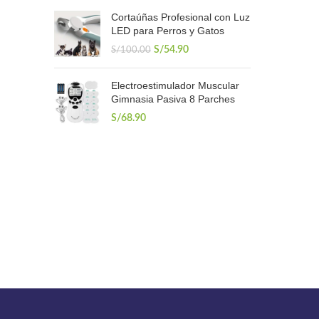
original
actual
Cortaúñas Profesional con Luz
era:
es:
LED para Perros y Gatos
S/1,300.00.
S/1,000.00.
El
El
S/
54.90
S/
100.00
precio
precio
original
actual
Electroestimulador Muscular
era:
es:
Gimnasia Pasiva 8 Parches
S/100.00.
S/54.90.
S/
68.90