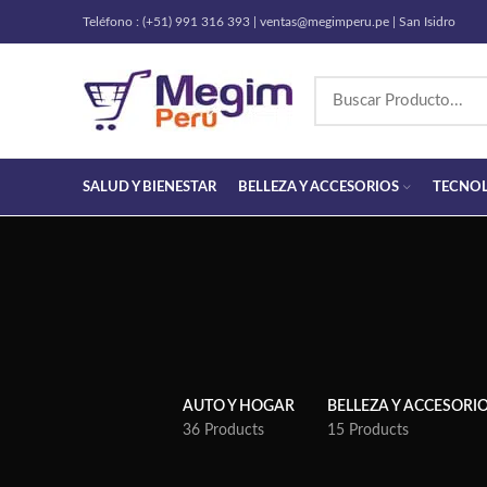
Teléfono : (+51) 991 316 393 | ventas@megimperu.pe | San Isidro
SALUD Y BIENESTAR
BELLEZA Y ACCESORIOS
TECNO
AUTO Y HOGAR
BELLEZA Y ACCESORI
36 Products
15 Products