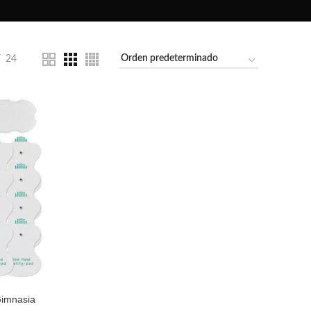
24
Gimnasia