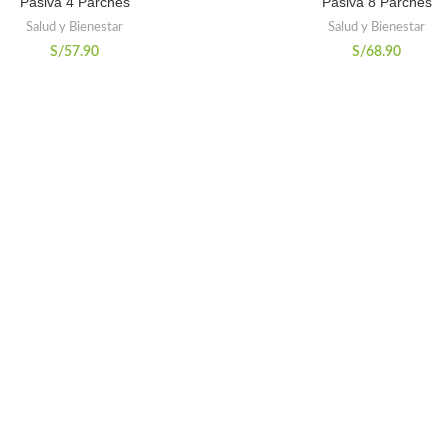
Pasiva 4 Parches
Pasiva 8 Parches
Salud y Bienestar
Salud y Bienestar
S/
57.90
S/
68.90