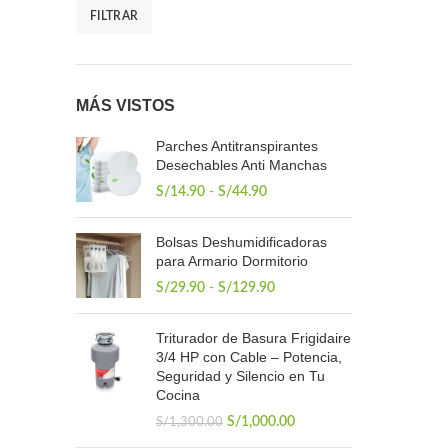
FILTRAR
Precio
Precio
mínimo
máximo
MÁS VISTOS
Parches Antitranspirantes
Desechables Anti Manchas
Rango
S/
14.90
-
S/
44.90
de
precios:
Bolsas Deshumidificadoras
desde
para Armario Dormitorio
S/14.90
hasta
Rango
S/
29.90
-
S/
129.90
S/44.90
de
precios:
Triturador de Basura Frigidaire
desde
3/4 HP con Cable – Potencia,
S/29.90
Seguridad y Silencio en Tu
hasta
Cocina
S/129.90
El
El
S/
1,000.00
S/
1,300.00
precio
precio