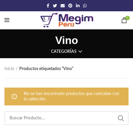
0
Vino
CATEGORÍAS
Inicio
Productos etiquetados “Vino”
No se han encontrado productos que coincidan con
tu selección.