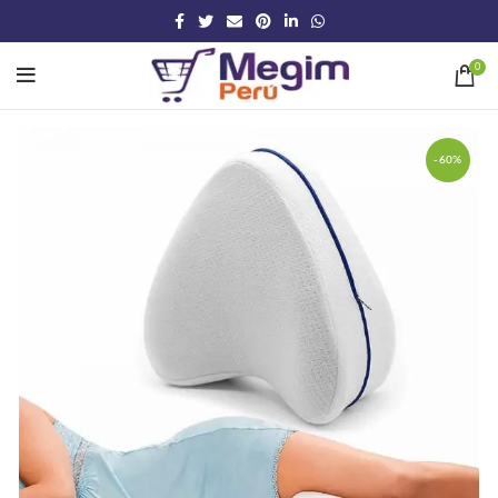
0
-60%