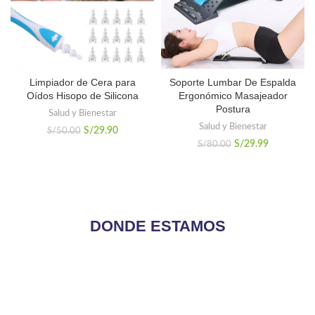
Limpiador de Cera para
Soporte Lumbar De Espalda
Oídos Hisopo de Silicona
Ergonómico Masajeador
Postura
Salud y Bienestar
Salud y Bienestar
El
El
S/
29.90
S/
50.00
precio
precio
El
El
S/
29.99
S/
80.00
original
actual
precio
precio
era:
es:
original
actual
S/50.00.
S/29.90.
era:
es:
S/80.00.
S/29.99.
DONDE ESTAMOS