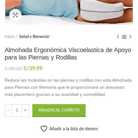
Click to enlarge
Inicio
Salud y Bienestar
Almohada Ergonómica Viscoelastica de Apoyo
para las Piernas y Rodillas
El
El
S/
39.99
S/
99.00
precio
precio
Reduce las molestias en las piernas y rodillas con esta Almohada
original
actual
para Piernas con Memoria que le proporcionará un descanso
era:
es:
S/99.00.
S/39.99.
más placentero gracias a su suavidad y comodidad.
AÑADIR AL CARRITO
Añadir a la lista de deseos