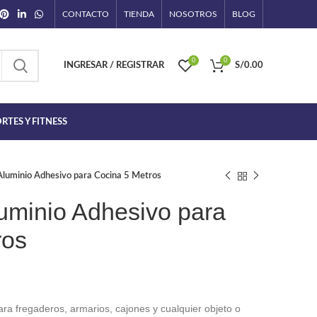
CONTACTO
TIENDA
NOSOTROS
BLOG
0
0
INGRESAR / REGISTRAR
S/
0.00
RTES Y FITNESS
luminio Adhesivo para Cocina 5 Metros
uminio Adhesivo para
ros
ngo
ara fregaderos, armarios, cajones y cualquier objeto o
cios: