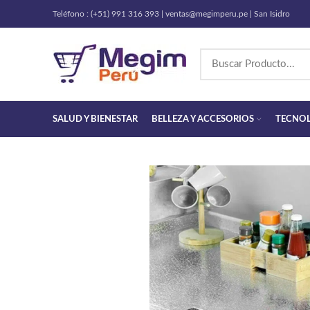
Teléfono : (+51) 991 316 393 | ventas@megimperu.pe | San Isidro
SALUD Y BIENESTAR
BELLEZA Y ACCESORIOS
TECNO