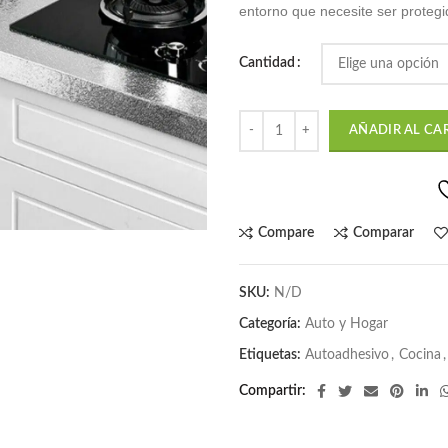
entorno que necesite ser proteg
de
S/
Cantidad
has
S/
AÑADIR AL CA
Compare
Comparar
SKU:
N/D
Categoría:
Auto y Hogar
Etiquetas:
Autoadhesivo
,
Cocina
,
Compartir