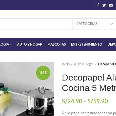
CATEGORÍAS
LOGIA
AUTO Y HOGAR
MASCOTAS
ENTRETENIMIENTO
DEPO
Inicio
Auto y Hogar
Decopapel A
-54%
Decopapel Al
Cocina 5 Met
Ra
S/
24.90
-
S/
59.90
de
Rollo papel tapiz autoadhesivo p
pre