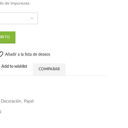
ido de impurezas.
sde
24.90
ta
59.90
RRITO
Añadir a la lista de deseos
Add to wishlist
COMPARAR
Decoración
,
Papel