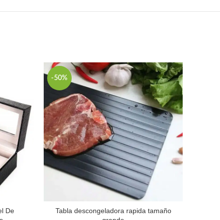
-50%
-40%
SOLD
el De
Tabla descongeladora rapida tamaño
Organ