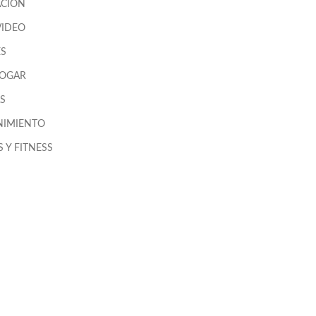
CION
VIDEO
ES
HOGAR
S
NIMIENTO
 Y FITNESS